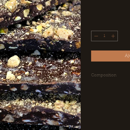
Aj
Composition
Ingrédients : chocol
sucre, beurre de cac
arôme naturel de van