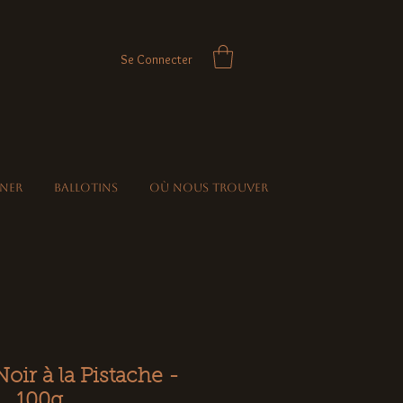
Se Connecter
iner
Ballotins
Où nous trouver
oir à la Pistache -
100g