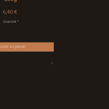
Prix
6,40 €
Quantité
*
outer au panier
at noir, masse de cacao,
ao, sucre, lécithine de soja E322,
ille, arôme de pistache, pistache