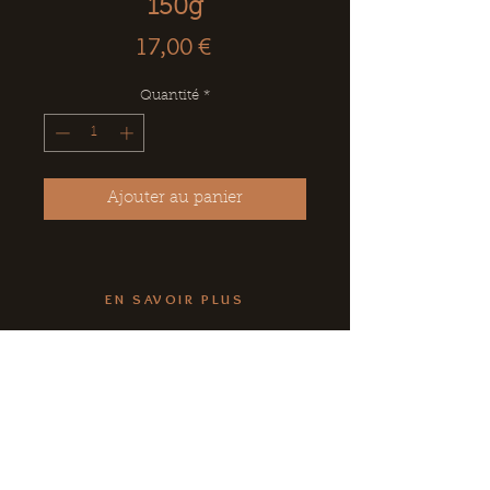
150g
Prix
17,00 €
Quantité
*
Ajouter au panier
EN SAVOIR PLUS
CE, Associations, Collectivités
Conditions Générales de Vente
Livraison
NOUS CONTACTER
Boutique &
Musée