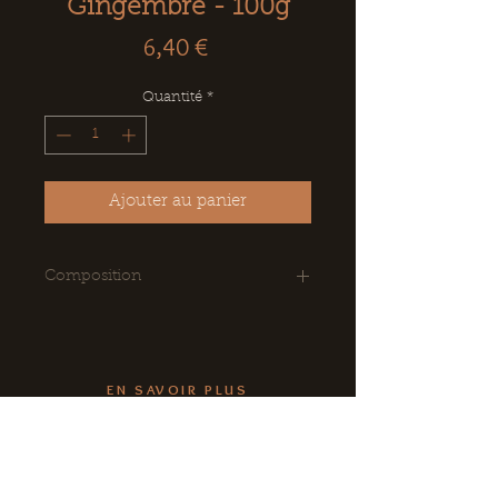
Gingembre - 100g
Prix
6,40 €
Quantité
*
Ajouter au panier
Composition
Ingrédients : chocolat noir, masse
de cacao, sucre, beurre de
cacao, lécithine de soja E322,
EN SAVOIR PLUS
arôme naturel de vanille, gingembre
en poudre
CE, Associations, Collectivités
Conditions Générales de Vente
Livraison