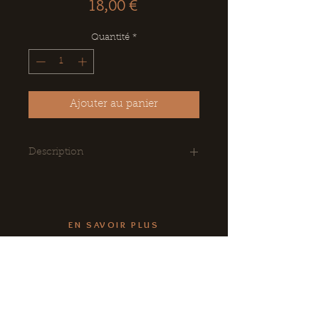
Prix
18,00 €
Quantité
*
Ajouter au panier
Description
Assortiment de chocolats fourrés,
d'orangettes et de noisettes
enrobées de chocolat.
EN SAVOIR PLUS
CE, Associations, Collectivités
Conditions Générales de Vente
Livraison
NOUS CONTACTER