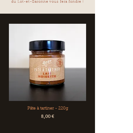
du Lot-et-Garonne vous fera fondre !
Pâte à tartiner - 220g
Prix
8,00 €