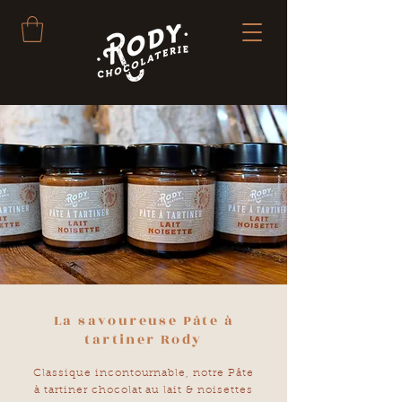
Se Connecter
La savoureuse Pâte à
tartiner Rody
Classique
incontournable, n
otre Pâte
à
tartiner chocolat au lait & noisettes